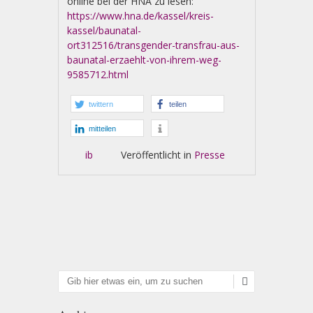
online bei der HNA zu lesen:
https://www.hna.de/kassel/kreis-
kassel/baunatal-
ort312516/transgender-transfrau-aus-
baunatal-erzaehlt-von-ihrem-weg-
9585712.html
twittern
teilen
mitteilen
ib
Veröffentlicht in
Presse
Artikel-Navigation
Suchen