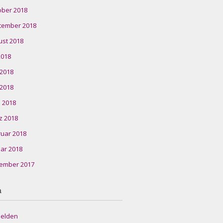
ober 2018
tember 2018
ust 2018
 2018
 2018
 2018
l 2018
z 2018
ruar 2018
ar 2018
ember 2017
a
elden