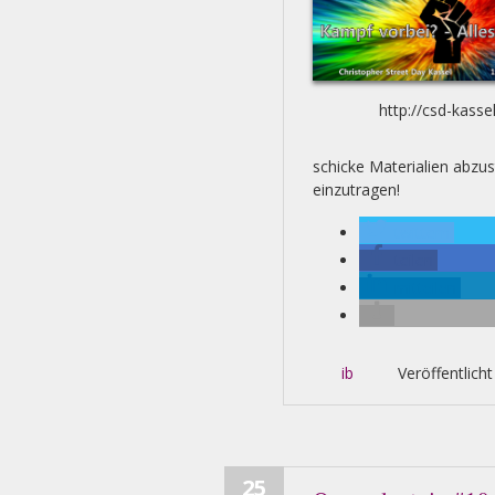
http://csd-kasse
schicke Materialien abzu
einzutragen!
twittern
teilen
mitteilen
ib
Veröffentlicht
25