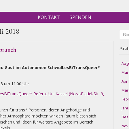
KONTAKT
SPENDEN
li 2018
Such
Arch
brunch
Aug
 zu Gast im Autonomen SchwulLesBiTransQueer*
Mai
Apri
8 um 11:00 Uhr
Mär
BiTransQueer* Referat Uni Kassel (Nora-Platiel-Str. 9,
Feb
Janu
unch für trans* Personen, deren Angehörige und
icher Atmosphäre möchten wir den Raum bieten sich
Dez
schen und Ideen für weitere Angebote im Bereich
Nov
ckeln.