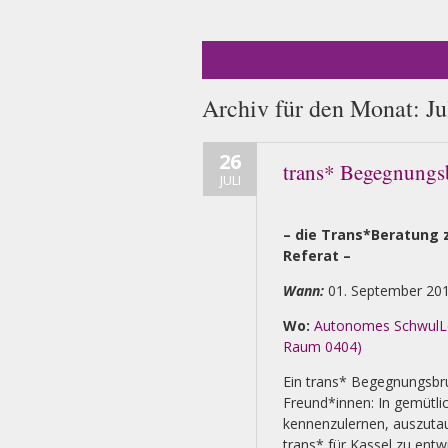
Archiv für den Monat:
Ju
26
trans* Begegnungs
JULI
– die Trans*Beratung
Referat –
Wann:
01. September 201
Wo:
Autonomes SchwulLes
Raum 0404)
Ein trans* Begegnungsbr
Freund*innen: In gemütl
kennenzulernen, auszutau
trans* für Kassel zu entwi