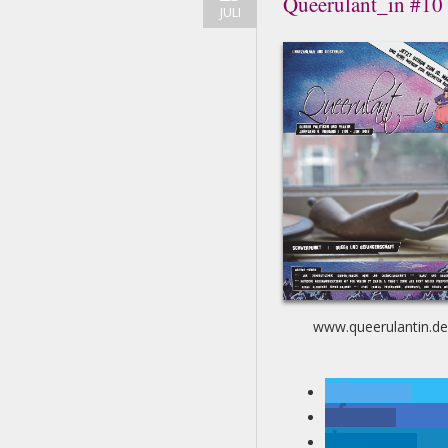
Queerulant_in #10
JULI
www.queerulantin.de
twittern
teilen
mitteilen