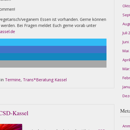
Okt
 kommen!
Sep
 vegetarisch/veganem Essen ist vorhanden. Gerne können
Aug
 werden. Bei Fragen meldet Euch gerne vorab unter
assel.de
Juli
Juni
Mai
Apri
Mär
Feb
 in
Termine
,
Trans*Beratung Kassel
Janu
Dez
Met
CSD-Kassel
Anm