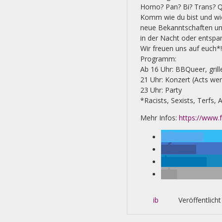
Homo? Pan? Bi? Trans? Qu
Komm wie du bist und wie 
neue Bekanntschaften und
in der Nacht oder entsp
Wir freuen uns auf euch*! 
Programm:
Ab 16 Uhr: BBQueer, grill
21 Uhr: Konzert (Acts we
23 Uhr: Party
*Racists, Sexists, Terfs
Mehr Infos:
https://www
twittern
teilen
mitteilen
ib
Veröffentlicht