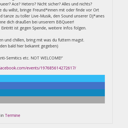
eer? Ace? Hetero? Nicht sicher? Alles und nichts?
du willst, bringe Freund*innen mit oder finde vor Ort
 tanze zu toller Live-Musik, den Sound unserer DJ*anes
anne dich draußen bei unserem BBQueer!
Eintritt ist gegen Spende, weitere Infos folgen.
en und chillen, bring mit was du futtern magst.
rden bald hier bekannt gegeben)
, Anti-Semitics etc. NOT WELCOME!“
.facebook.com/events/197685614272617/
 in
Termine