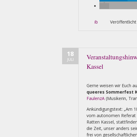
ib
Veröffentlicht
18
Veranstaltungshinw
JULI
Kassel
Gerne weisen wir Euch a
queeres Sommerfest K
FaulenzA
(Musikerin, Tran
Ankündigungstext: „Am 18.
vom autonomen Referat f
Ratten Kassel, stattfind
die Zeit, unser anders s
frei von gesellschaftlich