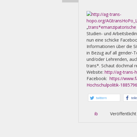
„
trans*emanzipatorische
Studien- und Arbeitsbedi
nun eine schicke Facebook
Informationen über die S
in Bezug auf all gender-
und/oder Lehrenden, auc
trans*. Schaut dochmal re
Website:
http://ag-trans-
Facebook:
https://www.
Hochschulpolitik-18857
twittern
teil
ib
Veröffentlicht