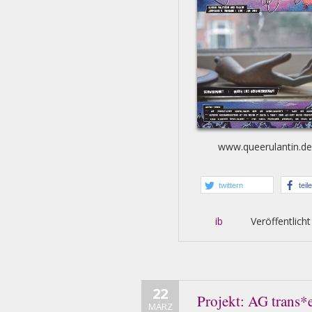
www.queerulantin.de
twittern
teil
ib
Veröffentlicht
22
Projekt: AG trans*
MÄRZ