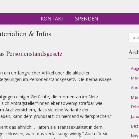
KONTAKT
SPENDEN
terialien & Infos
Such
Arch
s Personenstandsgesetz
Aug
n ein umfangreicher Artikel über die aktuellen
Mai
Regelungen im Personenstandsgesetz. DIe Kernaussage
Apri
Entgegen einiger Gerüchte, die momentan im Netz
Mär
sich Antragsteller*innen ebensowenig strafbar wie
Feb
m Arzt versichern, dass sie eine Variante der
haben, kann dem grundsätzlich niemand widersprechen.“
Janu
Dez
sieht das ähnlich: „Hätten sie Transsexualität in dem
geschlossen, wäre das verfassungswidrig.“ Auch für sie
Nov