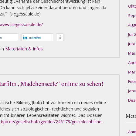
ndeutig: „Variante der Geschlechtentwicklung ist kein
Okt
 Da kann sich jetzt keiner darauf berufen und sagen: da
zu.““ (siegessäule.de)
Sep
/www.siegessaeule.de/
Aug
Juli
en
mitteilen
Juni
 in
Materialien & Infos
Mai
Apri
Mär
Feb
arfilm „Mädchenseele“ online zu sehen!
Janu
Dez
litische Bildung (bpb) hat vor kurzem ein neues online-
elches sich soziologischen, rechtlichen und sozialen
Met
nicht-binären Lebensrealitäten widmet. Das Dossier
.bpb.de/gesellschaft/gender/245178/geschlechtliche-
Anm