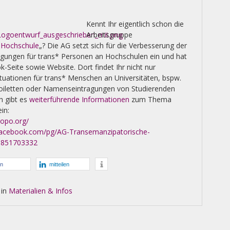
Kennt Ihr eigentlich schon die
Arbeitsgruppe
 Hochschule
„? Die AG setzt sich für die Verbesserung der
ngungen für trans* Personen an Hochschulen ein und hat
-Seite sowie Website. Dort findet Ihr nicht nur
ituationen für trans* Menschen an Universitäten, bspw.
Toiletten oder Namenseintragungen von Studierenden
h gibt es
weiterführende Informationen
zum Thema
in:
hopo.org/
facebook.com/pg/AG-Transemanzipatorische-
96851703332
en
mitteilen
 in
Materialien & Infos