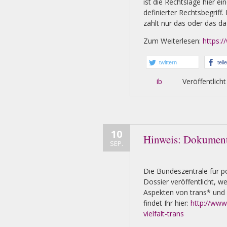
ist die Rechtslage hier ei
definierter Rechtsbegriff.
zählt nur das oder das da
Zum Weiterlesen:
https:/
twittern
teil
ib
Veröffentlicht
10
Hinweis: Dokument
SEP.
Die Bundeszentrale für po
Dossier veröffentlicht, w
Aspekten von trans* und 
findet Ihr hier:
http://www
vielfalt-trans