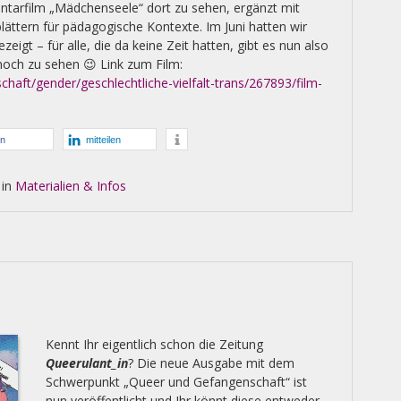
tarfilm „Mädchenseele“ dort zu sehen, ergänzt mit
lättern für pädagogische Kontexte. Im Juni hatten wir
zeigt – für alle, die da keine Zeit hatten, gibt es nun also
noch zu sehen 😉 Link zum Film:
chaft/gender/geschlechtliche-vielfalt-trans/267893/film-
en
mitteilen
 in
Materialien & Infos
Kennt Ihr eigentlich schon die Zeitung
Queerulant_in
? Die neue Ausgabe mit dem
Schwerpunkt „Queer und Gefangenschaft“ ist
nun veröffentlicht und Ihr könnt diese entweder