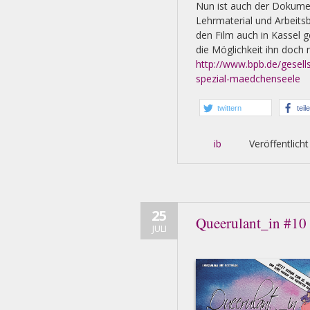
Nun ist auch der Dokumen
Lehrmaterial und Arbeitsb
den Film auch in Kassel ge
die Möglichkeit ihn doch 
http://www.bpb.de/gesells
spezial-maedchenseele
twittern
teil
ib
Veröffentlicht
25
Queerulant_in #10
JULI