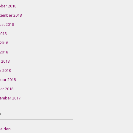
ober 2018
tember 2018
ust 2018
 2018
 2018
 2018
l 2018
z 2018
ruar 2018
ar 2018
ember 2017
a
elden