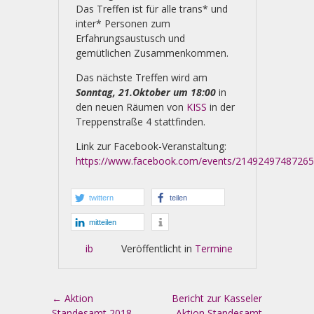
Das Treffen ist für alle trans* und
inter* Personen zum
Erfahrungsaustusch und
gemütlichen Zusammenkommen.
Das nächste Treffen wird am
Sonntag, 21.Oktober um 18:00
in
den neuen Räumen von
KISS
in der
Treppenstraße 4 stattfinden.
Link zur Facebook-Veranstaltung:
https://www.facebook.com/events/21492497487265
twittern
teilen
mitteilen
ib
Veröffentlicht in
Termine
Artikel-Navigation
←
Aktion
Bericht zur Kasseler
Standesamt 2018 –
Aktion Standesamt