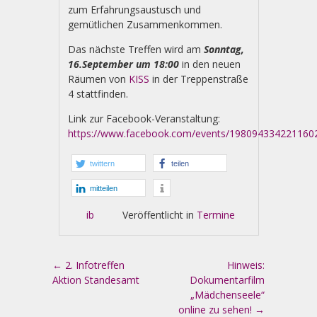
zum Erfahrungsaustusch und
gemütlichen Zusammenkommen.
Das nächste Treffen wird am
Sonntag,
16.September um 18:00
in den neuen
Räumen von
KISS
in der Treppenstraße
4 stattfinden.
Link zur Facebook-Veranstaltung:
https://www.facebook.com/events/198094334221160
twittern
teilen
mitteilen
ib
Veröffentlicht in
Termine
Artikel-Navigation
←
2. Infotreffen
Hinweis:
Aktion Standesamt
Dokumentarfilm
„Mädchenseele“
online zu sehen!
→