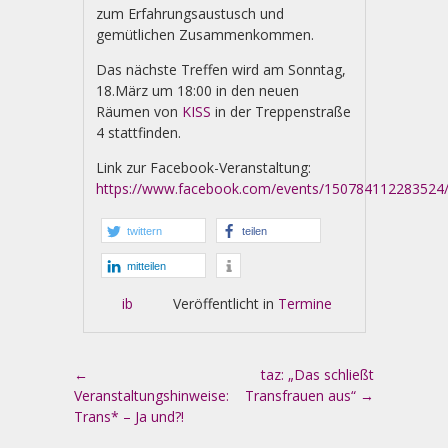
zum Erfahrungsaustusch und
gemütlichen Zusammenkommen.
Das nächste Treffen wird am Sonntag,
18.März um 18:00 in den neuen
Räumen von
KISS
in der Treppenstraße
4 stattfinden.
Link zur Facebook-Veranstaltung:
https://www.facebook.com/events/150784112283524
twittern
teilen
mitteilen
ib
Veröffentlicht in
Termine
Artikel-Navigation
←
taz: „Das schließt
Veranstaltungshinweise:
Transfrauen aus“
→
Trans* – Ja und?!