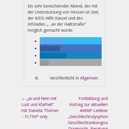
Ein sehr bereichernder Abend, der mit
der Unterstützung von Hessen ist Geil,
der AIDS-Hilfe Kassel und des
Infoladen „…an der Halitstraße“
möglich gemacht wurde.
twittern
teilen
mitteilen
ib
Veröffentlicht in
Allgemein
Artikel-Navigation
←
„Ja und Nein mit
Fortbildung und
Lust und Klarheit“
Vortrag zur aktuellen
mit Daniela Thörner
AWMF-Leitlinie
– FLTIN* only
„Geschlechtsdysphorie/
Geschlechtsinkongruenz:
Diagnostik, Beratung