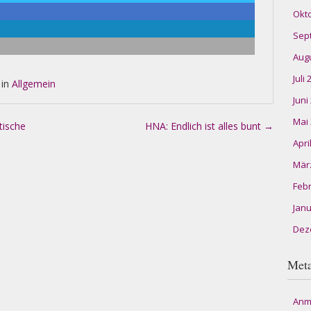
Okt
Sep
Aug
Juli
 in
Allgemein
Juni
Mai
tische
HNA: Endlich ist alles bunt
→
Apri
Mär
Feb
Janu
Dez
Met
Anm