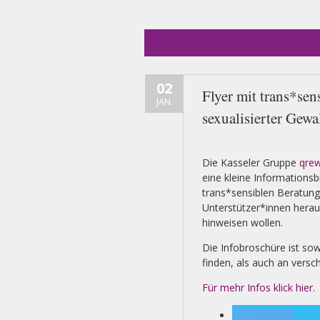
02
Flyer mit trans*sen
JAN.
sexualisierter Gewa
Die Kasseler Gruppe
qre
eine kleine Informations
trans*sensiblen Beratungs
Unterstützer*innen heraus
hinweisen wollen.
Die Infobroschüre ist sow
finden, als auch an versc
Für mehr Infos klick hier
.
twittern