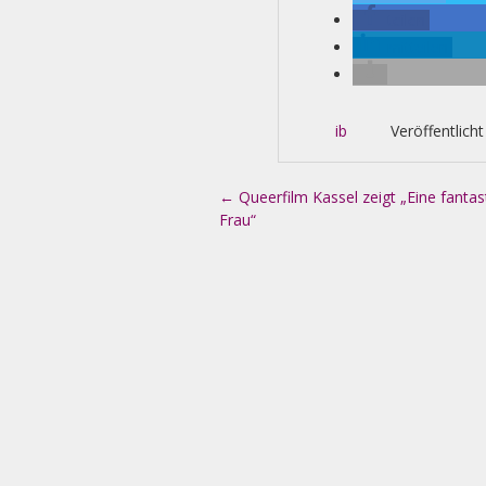
teilen
mitteilen
ib
Veröffentlicht
Artikel-Navigation
←
Queerfilm Kassel zeigt „Eine fantas
Frau“