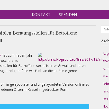
KONTAKT
SPENDEN
Such
siblen Beratungsstellen für Betroffene
lt
Arch
Aug
w
hat zum neuen Jahr
broschüre zu
Mai
stellen für Betroffene sexualisierter Gewalt und deren
Apri
gebracht, auf die wir Euch an dieser Stelle gerne
Mär
Feb
ohl in gelayouteter und ungelayouteter Version online zu
hiedenen Orten in Kassel in gedruckter Form.
Janu
Dez
Nov