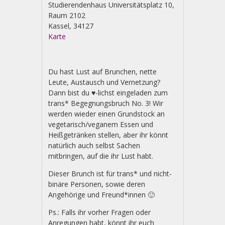
Studierendenhaus Universitätsplatz 10,
Raum 2102
Kassel
,
34127
Karte
Autonomes
SchwuLesBiTrans*Queer
Referat
Du hast Lust auf Brunchen, nette
Universität
Leute, Austausch und Vernetzung?
KasselAutonomes
Dann bist du ♥-lichst eingeladen zum
SchwulLesBiTrans*Queer+
trans* Begegnungsbruch No. 3! Wir
Referat
werden wieder einen Grundstock an
Uni
vegetarisch/veganem Essen und
Kassel
Heißgetränken stellen, aber ihr könnt
natürlich auch selbst Sachen
mitbringen, auf die ihr Lust habt.
Dieser Brunch ist für trans* und nicht-
binäre Personen, sowie deren
Angehörige und Freund*innen 🙂
Ps.: Falls ihr vorher Fragen oder
Anregungen habt, könnt ihr euch