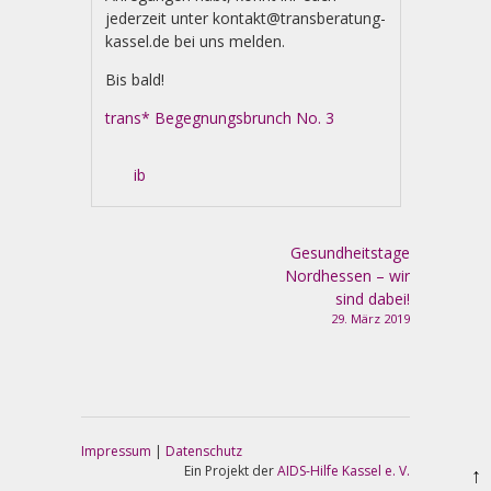
jederzeit unter kontakt@transberatung-
kassel.de bei uns melden.
Bis bald!
trans* Begegnungsbrunch No. 3
More
information
about
ib
Artikel-Navigation
Gesundheitstage
Nordhessen – wir
sind dabei!
29. März 2019
Impressum
|
Datenschutz
Ein Projekt der
AIDS-Hilfe Kassel e. V.
↑