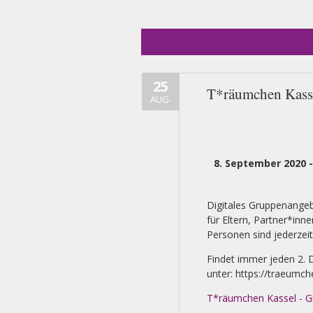
25
T*räumchen Kasse
AUG.
8. September 2020 
Digitales Gruppenangeb
für Eltern, Partner*in
Personen sind jederzei
Findet immer jeden 2. D
unter: https://traeumc
T*räumchen Kassel - Gr
More