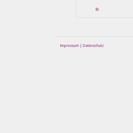
information
about
ib
Artikel-Navigation
Impressum
|
Datenschutz